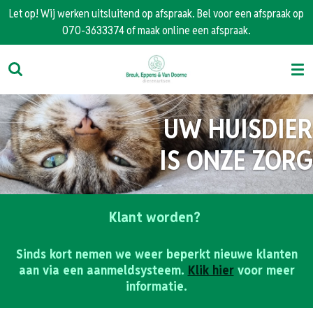
Let op! Wij werken uitsluitend op afspraak. Bel voor een afspraak op
Ga
070-3633374 of maak online een afspraak.
direct
naar
de
hoofdinhoud
UW HUISDIER
IS ONZE ZORG
Klant worden?
Sinds kort nemen we weer beperkt nieuwe klanten
aan via een aanmeldsysteem.
Klik hier
voor meer
informatie.