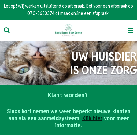
Let op! Wij werken uitsluitend op afspraak. Bel voor een afspraak op
Ga
070-3633374 of maak online een afspraak.
direct
naar
de
hoofdinhoud
UW HUISDIER
IS ONZE ZORG
Klant worden?
Sinds kort nemen we weer beperkt nieuwe klanten
aan via een aanmeldsysteem.
Klik hier
voor meer
informatie.