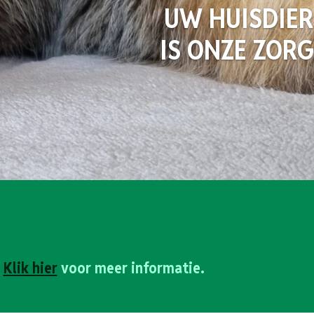
UW HUISDIER
IS ONZE ZORG
.
Klik hier
voor meer informatie.