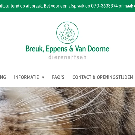
uitsluitend op afspraak. Bel voor een afspraak op 070-3633374 of maak 
ING
INFORMATIE
FAQ'S
CONTACT & OPENINGSTIJDEN