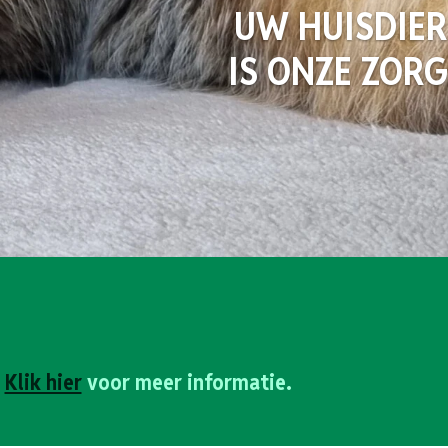
UW HUISDIER
IS ONZE ZORG
.
Klik hier
voor meer informatie.