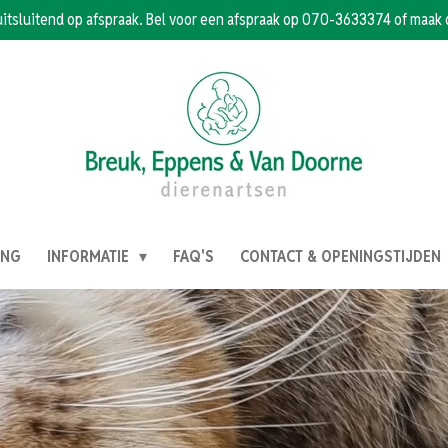
uitsluitend op afspraak. Bel voor een afspraak op 070-3633374 of maak 
ING
INFORMATIE
FAQ'S
CONTACT & OPENINGSTIJDEN