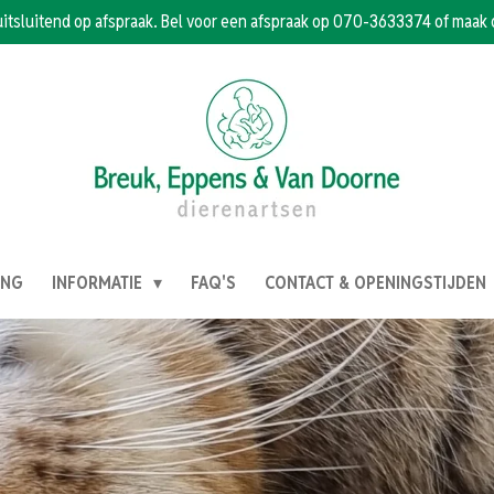
uitsluitend op afspraak. Bel voor een afspraak op 070-3633374 of maak 
ING
INFORMATIE
FAQ'S
CONTACT & OPENINGSTIJDEN