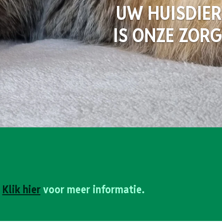
UW HUISDIER
IS ONZE ZORG
.
Klik hier
voor meer informatie.